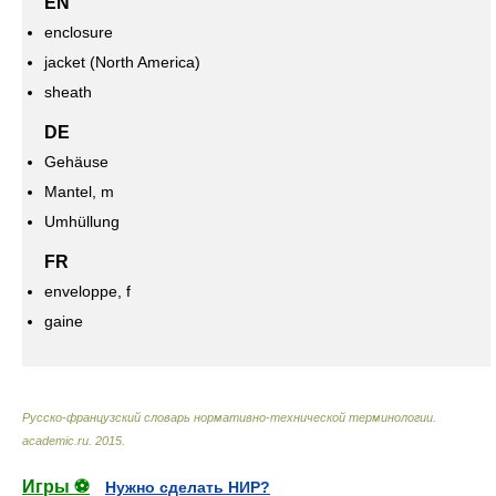
EN
enclosure
jacket (North America)
sheath
DE
Gehäuse
Mantel, m
Umhüllung
FR
enveloppe, f
gaine
Русско-французский словарь нормативно-технической терминологии
.
academic.ru
.
2015
.
Игры ⚽
Нужно сделать НИР?