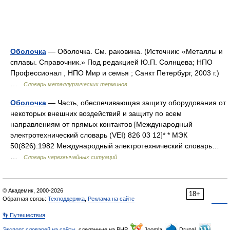
Оболочка
— Оболочка. См. раковина. (Источник: «Металлы и
сплавы. Справочник.» Под редакцией Ю.П. Солнцева; НПО
Профессионал , НПО Мир и семья ; Санкт Петербург, 2003 г.)
…
Словарь металлургических терминов
Оболочка
— Часть, обеспечивающая защиту оборудования от
некоторых внешних воздействий и защиту по всем
направлениям от прямых контактов [Международный
электротехнический словарь (VEI) 826 03 12]* * МЭК
50(826):1982 Международный электротехнический словарь…
…
Словарь черезвычайных ситуаций
© Академик, 2000-2026
18+
Обратная связь:
Техподдержка
,
Реклама на сайте
👣 Путешествия
Экспорт словарей на сайты
, сделанные на PHP,
Joomla,
Drupal,