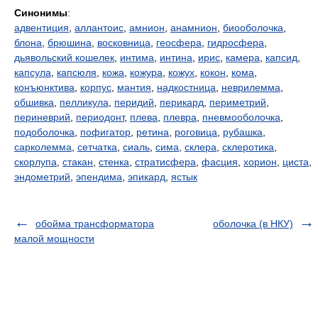
Синонимы
:
адвентиция
,
аллантоис
,
амнион
,
анамнион
,
биооболочка
,
блона
,
брюшина
,
восковница
,
геосфера
,
гидросфера
,
дьявольский кошелек
,
интима
,
интина
,
ирис
,
камера
,
капсид
,
капсула
,
капсюля
,
кожа
,
кожура
,
кожух
,
кокон
,
кома
,
конъюнктива
,
корпус
,
мантия
,
надкостница
,
неврилемма
,
обшивка
,
пелликула
,
перидий
,
перикард
,
периметрий
,
периневрий
,
периодонт
,
плева
,
плевра
,
пневмооболочка
,
подоболочка
,
пофигатор
,
ретина
,
роговица
,
рубашка
,
сарколемма
,
сетчатка
,
сиаль
,
сима
,
склера
,
склеротика
,
скорлупа
,
стакан
,
стенка
,
стратисфера
,
фасция
,
хорион
,
циста
,
эндометрий
,
эпендима
,
эпикард
,
ястык
обойма трансформатора
оболочка (в НКУ)
малой мощности